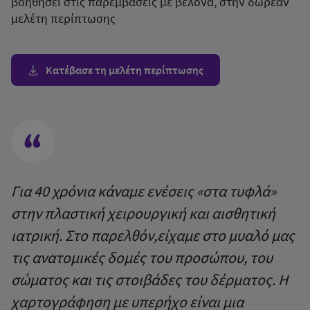
βοηθήσει στις παρεμβάσεις με βελόνα, στην δωρεάν
μελέτη περίπτωσης
Κατέβασε τη μελέτη περίπτωσης
Για 40 χρόνια κάναμε ενέσεις «στα τυφλά»
Ο
στην πλαστική χειρουργική και αισθητική
υ
ιατρική. Στο παρελθόν,είχαμε στο μυαλό μας
α
τις ανατομικές δομές του προσώπου, του
ε
σώματος και τις στοιβάδες του δέρματος. Η
α
χαρτογράφηση με υπερήχο είναι μια
υ