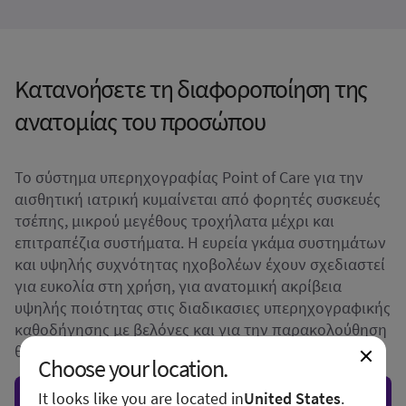
Κατανοήσετε τη διαφοροποίηση της
ανατομίας του προσώπου
Το σύστημα υπερηχογραφίας Point of Care για την
αισθητική ιατρική κυμαίνεται από φορητές συσκευές
τσέπης, μικρού μεγέθους τροχήλατα μέχρι και
επιτραπέζια συστήματα. Η ευρεία γκάμα συστημάτων
και υψηλής συχνότητας ηχοβολέων έχουν σχεδιαστεί
για ευκολία στη χρήση, για ανατομική ακρίβεια
υψηλής ποιότητας στις διαδικασιες υπερηχογραφικής
καθοδήγησης με βελόνες και για την παρακολούθηση
θεραπειών αισθητικής ιατρικής.
Choose your location.
Ζητήστε προσωπική προσφορά
It looks like you are located in
United States
.