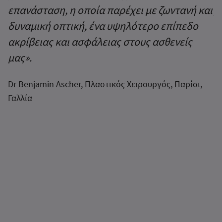
επανάσταση, η οποία παρέχει με ζωντανή και
χ
δυναμική οπτική, ένα υψηλότερο επίπεδο
υ
ακρίβειας και ασφάλειας στους ασθενείς
κ
μας».
τ
π
Dr Benjamin Ascher, Πλαστικός Χειρουργός, Παρίσι,
υ
Γαλλία
υ
β
δ
σ
σ
κ
Δ
ε