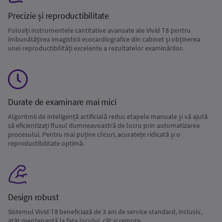
Precizie și reproductibilitate
Folosiți instrumentele cantitative avansate ale Vivid T8 pentru
îmbunătățirea imagisticii ecocardiografice din cabinet și obținerea
unei reproductibilități excelente a rezultatelor examinărilor.
Durate de examinare mai mici
Algoritmii de inteligență artificială reduc etapele manuale și vă ajută
să eficientizați fluxul dumneavoastră de lucru prin automatizarea
procesului. Pentru mai puține clicuri, acuratețe ridicată și o
reproductibilitate optimă.
Design robust
Sistemul Vivid T8 beneficiază de 3 ani de service standard, inclusiv,
atât mentenanță la fața locului, cât și remote.