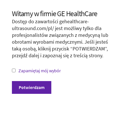
Show form unconditionally
Witamy w firmie GE HealthCare
Choose your location.
Dostęp do zawartości gehealthcare-
It looks like you are located in
United States
.
ultrasound.com/pl/ jest możliwy tylko dla
profesjonalistów związanych z medycyną lub
You are trying to view a page from a different
obrotami wyrobami medycznymi. Jeśli jesteś
country or region. Please visit the website in
taką osobą, kliknij przycisk “POTWIERDZAM”,
your country.
przejdź dalej i zapoznaj się z treścią strony.
Zasady i warunki
*Not all products and services may be available
in your country or region.
Zapamiętaj mój wybór
Polityka prywatności
Ujawnienie
Visit website in your country
Potwierdzam
Unsubscribe
Compliance