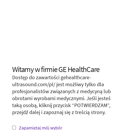
We apologize for any inconvenience, but this form is
not available in your region or country.
Witamy w firmie GE HealthCare
Choose your location.
You may want to visit your local site or access the form
unconditionally.
Dostęp do zawartości gehealthcare-
It looks like you are located in
United States
.
ultrasound.com/pl/ jest możliwy tylko dla
profesjonalistów związanych z medycyną lub
You are trying to view a page from a different
Visit local site
obrotami wyrobami medycznymi. Jeśli jesteś
country or region. Please visit the website in
taką osobą, kliknij przycisk “POTWIERDZAM”,
your country.
przejdź dalej i zapoznaj się z treścią strony.
Show form unconditionally
*Not all products and services may be available
in your country or region.
Zapamiętaj mój wybór