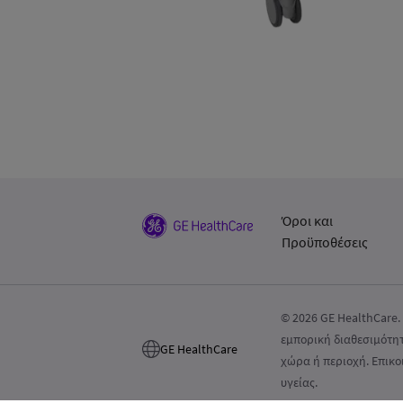
Όροι και
Προϋποθέσεις
© 2026 GE HealthCare.
εμπορική διαθεσιμότη
GE HealthCare
χώρα ή περιοχή. Επικο
υγείας.