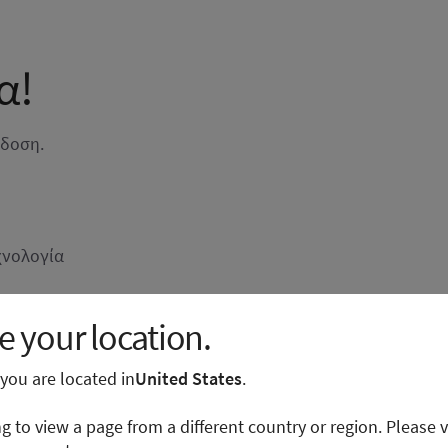
α!
όδοση.
χνολογία
η
 your location.
e you are located in
United States
.
ng to view a page from a different country or region. Please v