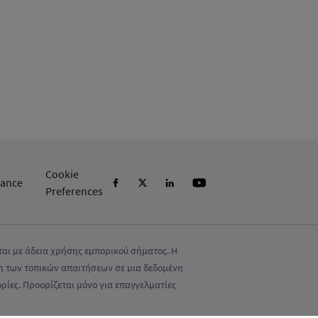
Cookie
ance
Preferences
ται με άδεια χρήσης εμπορικού σήματος. Η
η των τοπικών απαιτήσεων σε μια δεδομένη
ίες. Προορίζεται μόνο για επαγγελματίες