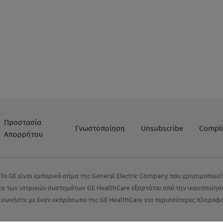
Προστασία
Γνωστοποίηση
Unsubscribe
Compli
Απορρήτου
 Το GE είναι εμπορικό σήμα της General Electric Company που χρησιμοποιεί
τα των ιατρικών συστημάτων GE HealthCare εξαρτάται από την ικανοποίησ
ινωνήστε με έναν εκπρόσωπο της GE HealthCare για περισσότερες πληροφορ