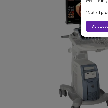
website in y
*Not all pro
Visit webs