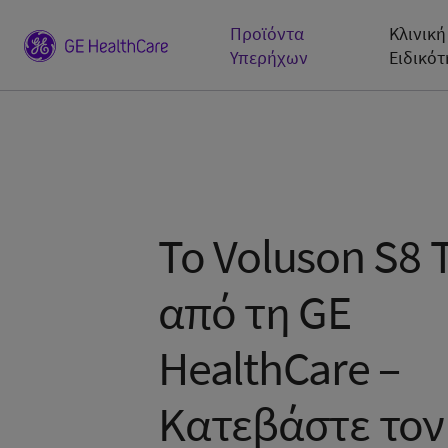
Προϊόντα
Κλινική
Υπερήχων
Ειδικότ
Το Voluson S8 
από τη GE
HealthCare –
Κατεβάστε τον