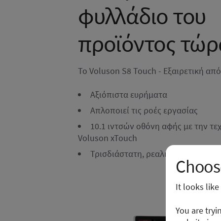
φυλλάδιο του
προϊόντος τώρ
Το Voluson S8 Touch - Εξαιρετική απ
Αξιόπιστα ευρήματα
Απλοποιεί τις ροές εργασίας
10.1 ιντσών οθόνη αφής με την τε
Voluson xTouch
Τρισδιάστατη, ρεαλιστική ανάλυσ
Choose
It looks lik
You are tryi