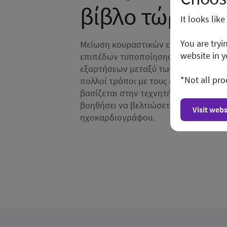
βίβλο τώρα.
It looks lik
You are tryi
Μείωση κουραστικών εργασιών, αύξη
website in y
επιπέδων τυποποίησης και συνεπώς 
εξαρτήσεων μεταξύ των χειριστών: 
*Not all pro
πολλοί τρόποι με τους οποίους η τεχ
βασίζεται στην τεχνητή νοημοσύνη μ
βοηθήσει να βελτιώσετε την ποσοτικ
Visit webs
ηχοκαρδιογράφου.