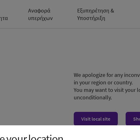
Αναφορά
Εξυπηρέτηση &
ητα
υπερήχων
Υποστήριξη
We apologize for any inconve
in your region or country.
You may want to visit your l
unconditionally.
Visit local site
Sh
λευκή
 your location.