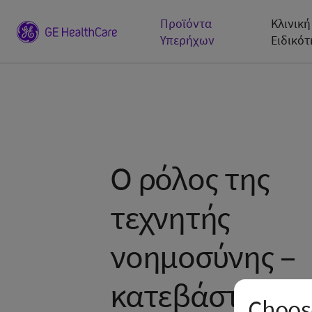
Προϊόντα
Κλινική
Υπερήχων
Ειδικότ
Ο ρόλος της
τεχνητής
νοημοσύνης –
κατεβάστε τη 
Choose