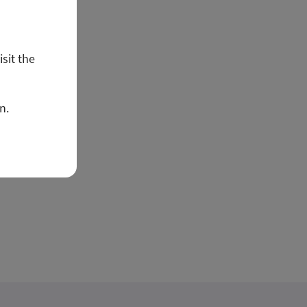
isit the
n.