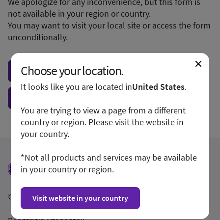
We apologize for any inconvenience, but this form is
not available in your region or country.
You may want to visit your local site or access the form
unconditionally.
Choose your location.
Visit local site
It looks like you are located in
United States
.
Show form unconditionally
You are trying to view a page from a different
country or region. Please visit the website in
your country.
*Not all products and services may be available
in your country or region.
Όροι και Προϋποθέσεις
Visit website in your country