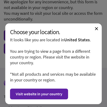
We apologize for any inconvenience, but this form is
not available in your region or country.
You may want to visit your local site or access the form
unconditionally.
Choose your location.
Visit local site
It looks like you are located in
United States
.
Show form unconditionally
You are trying to view a page from a different
country or region. Please visit the website in
your country.
*Not all products and services may be available
in your country or region.
Visit website in your country
Termeni și condiții