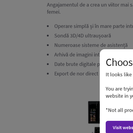
Angajamentul de a crea un viitor mai 
femei.
Operare simplă și în mare parte int
Sondă 3D/4D ultraușoară
Numeroase sisteme de asistență
Arhivă de imagini integrată
Choose
Date brute digitale pentru post-pr
Export de nor direct din sistem
It looks lik
You are tryi
website in y
*Not all pro
Visit webs