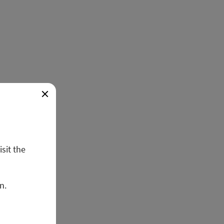
isit the
n.