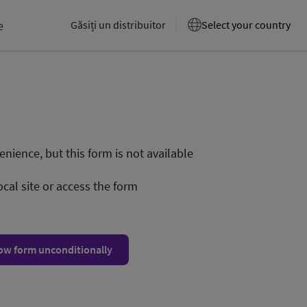
e
Găsiți un distribuitor
Select your country
nience, but this form is not available
ocal site or access the form
ow form unconditionally