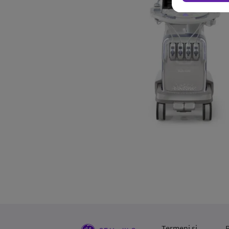
Termeni și
P