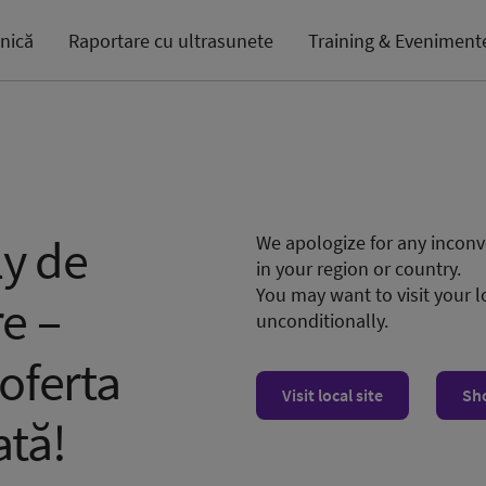
inică
Raportare cu ultrasunete
Training & Eveniment
y de
We apologize for any inconve
in your region or country.
You may want to visit your l
e –
unconditionally.
 oferta
Visit local site
Sh
ată!