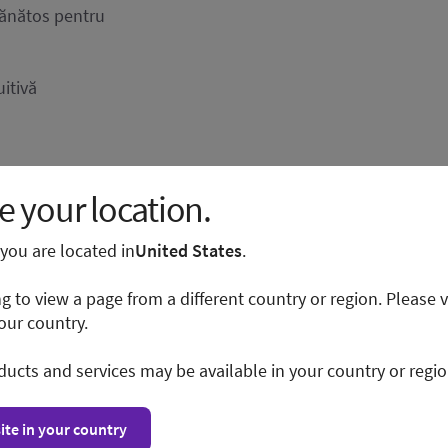
sănătos pentru
uitivă
 your location.
ocesare
e you are located in
United States
.
ng to view a page from a different country or region. Please v
our country.
ducts and services may be available in your country or regio
ite in your country