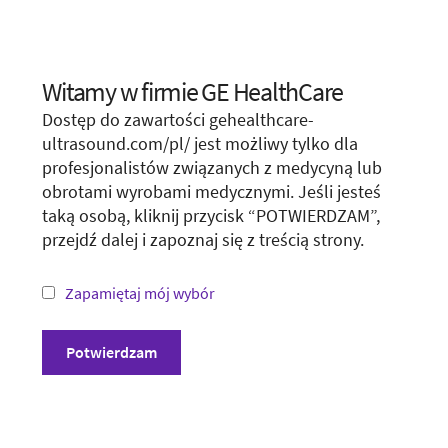
Visit local site
Witamy w firmie GE HealthCare
Choose your location.
Show form unconditionally
Dostęp do zawartości gehealthcare-
It looks like you are located in
United States
.
ultrasound.com/pl/ jest możliwy tylko dla
profesjonalistów związanych z medycyną lub
You are trying to view a page from a different
obrotami wyrobami medycznymi. Jeśli jesteś
country or region. Please visit the website in
taką osobą, kliknij przycisk “POTWIERDZAM”,
your country.
przejdź dalej i zapoznaj się z treścią strony.
*Not all products and services may be available
in your country or region.
Zapamiętaj mój wybór
Zasady i warunki
Polityka prywatności
Visit website in your country
Potwierdzam
Ujawnienie
Unsubscribe