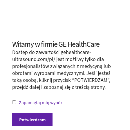
We apologize for any inconvenience, but this form is
not available in your region or country.
You may want to visit your local site or access the form
unconditionally.
Witamy w firmie GE HealthCare
Choose your location.
Visit local site
Dostęp do zawartości gehealthcare-
It looks like you are located in
United States
.
ultrasound.com/pl/ jest możliwy tylko dla
Show form unconditionally
profesjonalistów związanych z medycyną lub
You are trying to view a page from a different
obrotami wyrobami medycznymi. Jeśli jesteś
country or region. Please visit the website in
taką osobą, kliknij przycisk “POTWIERDZAM”,
your country.
przejdź dalej i zapoznaj się z treścią strony.
*Not all products and services may be available
in your country or region.
Zapamiętaj mój wybór
Visit website in your country
Potwierdzam
Zasady i warunki