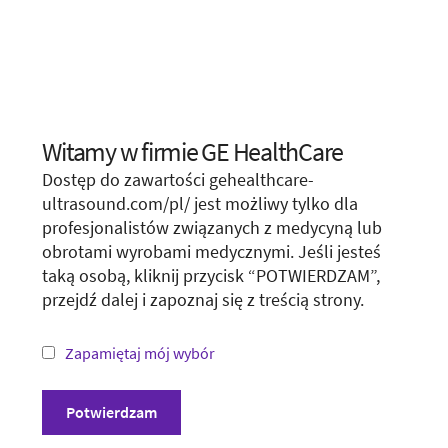
We apologize for any inconvenience, but this form is
not available in your region or country.
You may want to visit your local site or access the form
unconditionally.
Witamy w firmie GE HealthCare
Choose your location.
Visit local site
Dostęp do zawartości gehealthcare-
It looks like you are located in
United States
.
ultrasound.com/pl/ jest możliwy tylko dla
Show form unconditionally
profesjonalistów związanych z medycyną lub
You are trying to view a page from a different
obrotami wyrobami medycznymi. Jeśli jesteś
country or region. Please visit the website in
taką osobą, kliknij przycisk “POTWIERDZAM”,
your country.
przejdź dalej i zapoznaj się z treścią strony.
*Not all products and services may be available
in your country or region.
Zapamiętaj mój wybór
Visit website in your country
Potwierdzam
Zasady i warunki