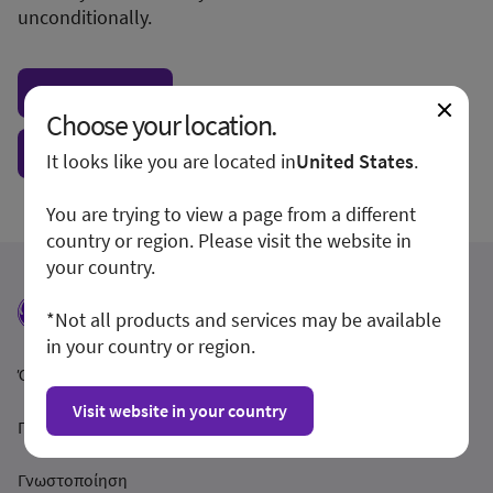
unconditionally.
Visit local site
Choose your location.
Show form unconditionally
It looks like you are located in
United States
.
You are trying to view a page from a different
country or region. Please visit the website in
your country.
*Not all products and services may be available
in your country or region.
Όροι και Προϋποθέσεις
Visit website in your country
Προστασία Απορρήτου
Γνωστοποίηση